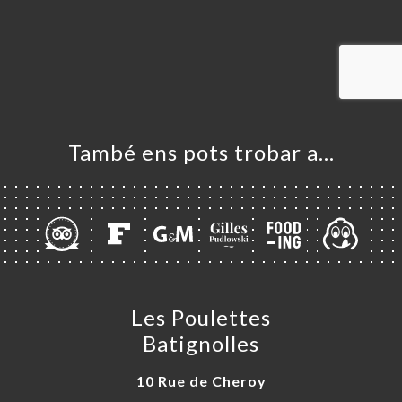
ICI
RVAR
ERIA
ENYES
RTA
També ens pots trobar a…
ACTAR
Les Poulettes
Batignolles
10 Rue de Cheroy