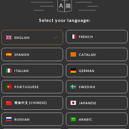
Closed today
Select your language:
Select your language:
FRENCH
FRENCH
ENGLISH
ENGLISH
Les Poulettes Batignolles
SPANISH
SPANISH
CATALAN
CATALAN
1106 REVIEW
ITALIAN
ITALIAN
GERMAN
GERMAN
RESTAURANT BISTRONOMIQUE
10 Rue De Cheroy
PORTUGUESE
PORTUGUESE
SWEDISH
SWEDISH
75017 Paris France
简体中文 (CHINESE)
简体中文 (CHINESE)
JAPANESE
JAPANESE
RUSSIAN
RUSSIAN
ARABIC
ARABIC
Who are we?