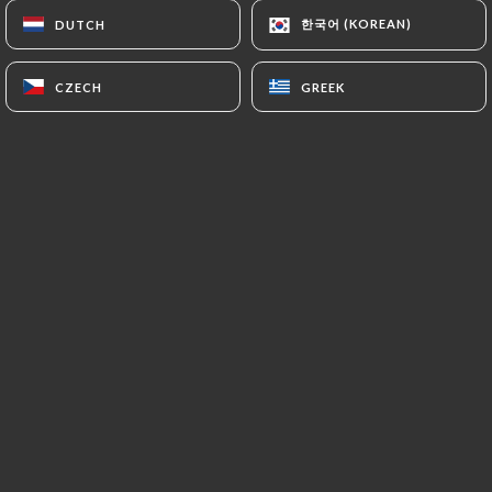
한국어 (KOREAN)
한국어 (KOREAN)
DUTCH
DUTCH
CZECH
CZECH
GREEK
GREEK
Au cœur des Batignolles, les petites
poulettes du coin s’encanaillent
gaiement dans le néo-bistrot de
Ludovic Dubois et Judith Cercós aux
doux tons gris-bleus, bois blond et
lampes rétro. Pas de volaille en vue,
mais une ardoise sous influence franco-
catalane, dont l’accent se module au
gré du marché matinal : frais tartare de
bar aux algues, chou-fleur et pain de
seigle ; ambiance terre-mer hispanique
avec le chorizo qui pimpe le cabillaud