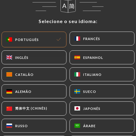
Fechado hoje
Selecione o seu idioma:
Selecione o seu idioma:
FRANCÊS
FRANCÊS
PORTUGUÊS
PORTUGUÊS
Les Poulettes Batignolles
INGLÊS
INGLÊS
ESPANHOL
ESPANHOL
1106 AVALIAÇÃO
CATALÃO
CATALÃO
ITALIANO
ITALIANO
RESTAURANT BISTRONOMIQUE
10 Rue De Cheroy
ALEMÃO
ALEMÃO
SUECO
SUECO
75017 Paris France
简体中文 (CHINÊS)
简体中文 (CHINÊS)
JAPONÊS
JAPONÊS
RUSSO
RUSSO
ÁRABE
ÁRABE
Quem somos?