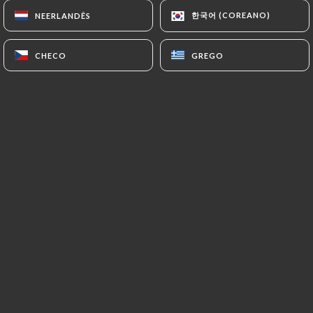
한국어 (COREANO)
한국어 (COREANO)
NEERLANDÊS
NEERLANDÊS
CHECO
CHECO
GREGO
GREGO
Au cœur des Batignolles, les petites
poulettes du coin s’encanaillent
gaiement dans le néo-bistrot de
Ludovic Dubois et Judith Cercós aux
doux tons gris-bleus, bois blond et
lampes rétro. Pas de volaille en vue,
mais une ardoise sous influence franco-
catalane, dont l’accent se module au
gré du marché matinal : frais tartare de
bar aux algues, chou-fleur et pain de
seigle ; ambiance terre-mer hispanique
avec le chorizo qui pimpe le cabillaud