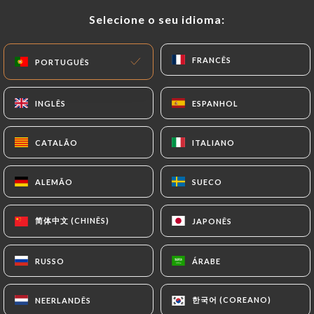
Selecione o seu idioma:
Selecione o seu idioma:
PT
MENU
FRANCÊS
FRANCÊS
PORTUGUÊS
PORTUGUÊS
INGLÊS
INGLÊS
ESPANHOL
ESPANHOL
CATALÃO
CATALÃO
ITALIANO
ITALIANO
/
PÁGINA INICIAL
CONTACTO
Contacto
ALEMÃO
ALEMÃO
SUECO
SUECO
简体中文 (CHINÊS)
简体中文 (CHINÊS)
JAPONÊS
JAPONÊS
RUSSO
RUSSO
ÁRABE
ÁRABE
Les Poulettes
한국어 (COREANO)
한국어 (COREANO)
NEERLANDÊS
NEERLANDÊS